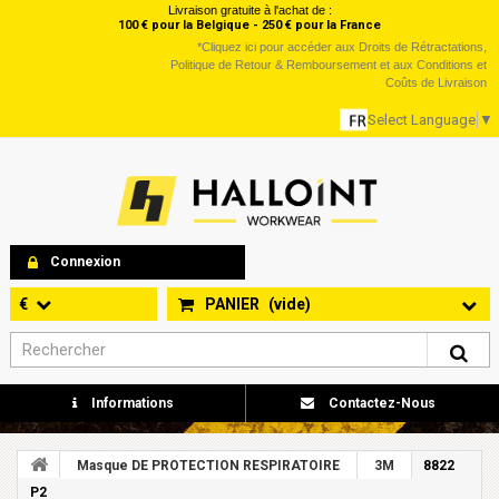
Livraison gratuite à l'achat de :
100 € pour la Belgique - 250 € pour la France
*
Cliquez ici
pour accéder aux Droits de Rétractations,
Politique de Retour & Remboursement et aux Conditions et
Coûts de Livraison
Select Language
▼
Connexion
€
PANIER
(vide)
Informations
Contactez-Nous
Masque DE PROTECTION RESPIRATOIRE
3M
8822
P2