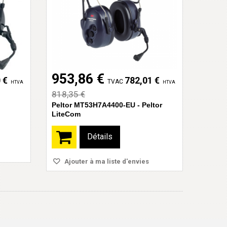
953,86 €
 €
782,01 €
TVAC
HTVA
HTVA
818,35 €
Peltor MT53H7A4400-EU - Peltor
LiteCom
Détails
Ajouter à ma liste d'envies