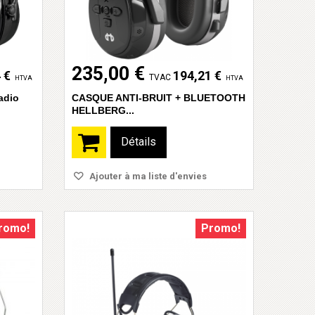
235,00 €
 €
194,21 €
TVAC
HTVA
HTVA
adio
CASQUE ANTI-BRUIT + BLUETOOTH
HELLBERG...
Détails
Ajouter à ma liste d'envies
romo!
Promo!