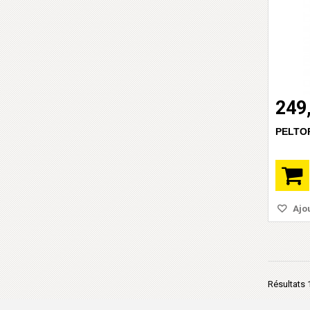
249
PELTO
Ajou
Résultats 1