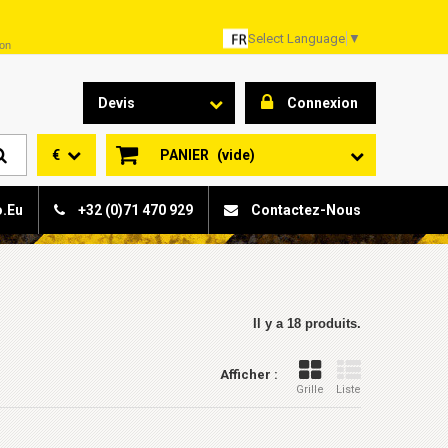
Select Language
▼
son
Devis
Connexion
€
PANIER
(vide)
o.eu
+32 (0)71 470 929
Contactez-Nous
Il y a 18 produits.
Afficher :
Grille
Liste