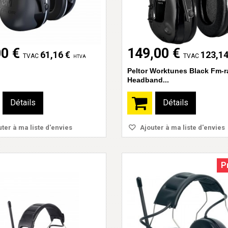
00 €
149,00 €
61,16 €
123,14
TVAC
TVAC
HTVA
Peltor Worktunes Black Fm-r
Headband...
Détails
Détails
ter à ma liste d'envies
Ajouter à ma liste d'envies
P