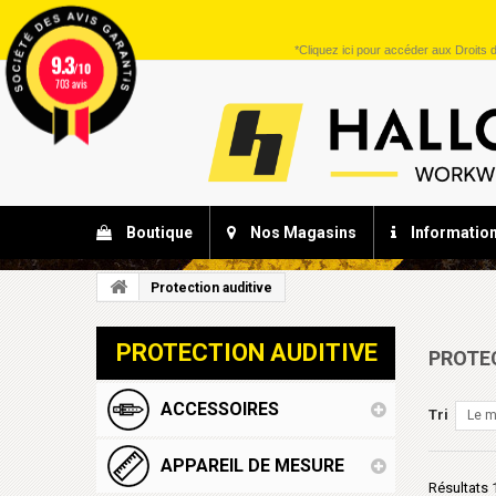
*
Cliquez ici
pour accéder aux Droits d
9.3
/10
703 avis
Boutique
Nos Magasins
Informatio
Protection auditive
PROTECTION AUDITIVE
PROTE
ACCESSOIRES
Tri
Le m
APPAREIL DE MESURE
Résultats 1