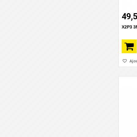
49,
X2P3 3
Ajou