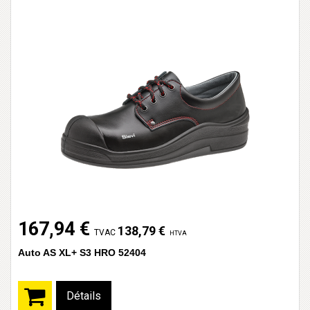
167,94 €
138,79 €
TVAC
HTVA
Auto AS XL+ S3 HRO 52404
Détails