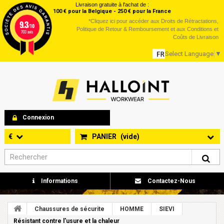
Livraison gratuite à l'achat de :
100 € pour la Belgique - 250 € pour la France
*
Cliquez ici
pour accéder aux Droits de Rétractations,
9.3
/10
Politique de Retour & Remboursement et aux Conditions et
703 avis
Coûts de Livraison
Select Language
▼
Connexion
€
PANIER
(vide)
Informations
Contactez-Nous
Chaussures de sécurite
HOMME
SIEVI
Résistant contre l'usure et la chaleur