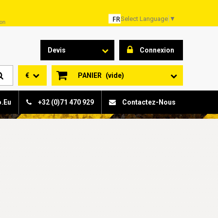
Select Language
▼
son
Devis
Connexion
€
PANIER
(vide)
o.eu
+32 (0)71 470 929
Contactez-Nous