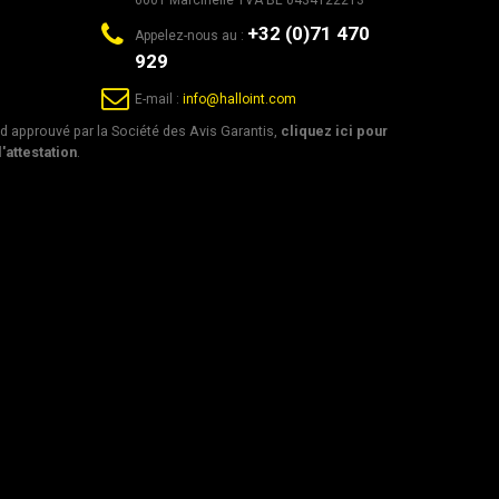
6001 Marcinelle TVA BE 0434122213
+32 (0)71 470
Appelez-nous au :
929
E-mail :
info@halloint.com
 approuvé par la Société des Avis Garantis,
cliquez ici pour
l'attestation
.