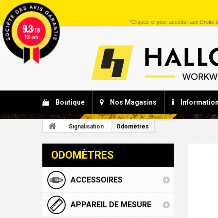
*
Cliquez ici
pour accéder aux Droits d
9.3
/10
703 avis
Boutique
Nos Magasins
Informatio
Signalisation
Odomètres
ODOMÈTRES
ACCESSOIRES
APPAREIL DE MESURE