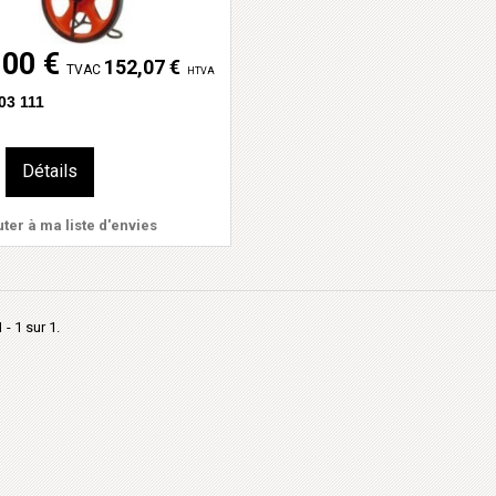
,00 €
152,07 €
TVAC
HTVA
03 111
Détails
ter à ma liste d'envies
 - 1 sur 1.