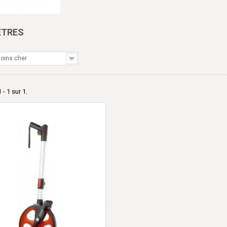
ÈTRES
oins cher
 - 1 sur 1.