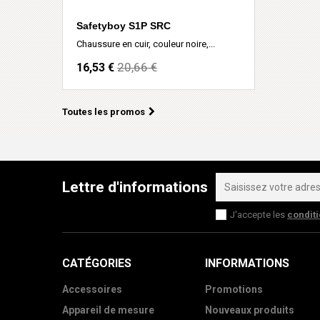
Safetyboy S1P SRC
Chaussure en cuir, couleur noire,...
20,66 €
16,53 €
Toutes les promos
Lettre d'informations
J'accepte les
condit
CATÉGORIES
INFORMATIONS
Accessoires
Promotions
Appareil de mesure
Nouveaux produits