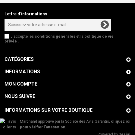
Lettre d'informations
J'accepte les
conditions générales
et la
politique de vie
privée
.
CATÉGORIES
INFORMATIONS
MON COMPTE
NOUS SUIVRE
INFORMATIONS SUR VOTRE BOUTIQUE
Marchand approuvé par la Société des Avis Garantis,
cliquez ici
pour vérifier l'attestation
.
Powered by
Tesial