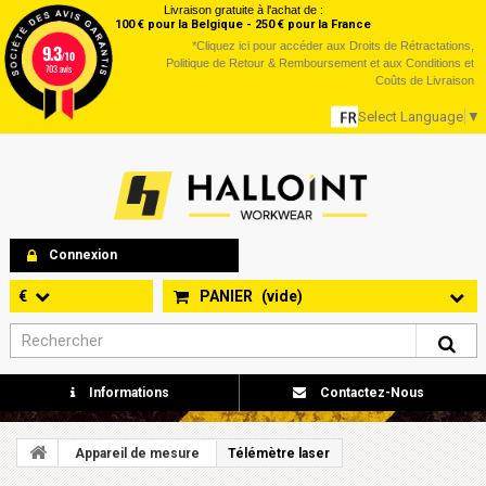
Livraison gratuite à l'achat de :
100 € pour la Belgique - 250 € pour la France
*
Cliquez ici
pour accéder aux Droits de Rétractations,
9.3
/10
Politique de Retour & Remboursement et aux Conditions et
703 avis
Coûts de Livraison
Select Language
▼
Connexion
€
PANIER
(vide)
Informations
Contactez-Nous
Appareil de mesure
Télémètre laser