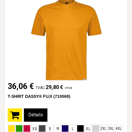
36,06 €
29,80 €
TVAC
HTVA
T-SHIRT DASSY® FUJI (710068)
Détails