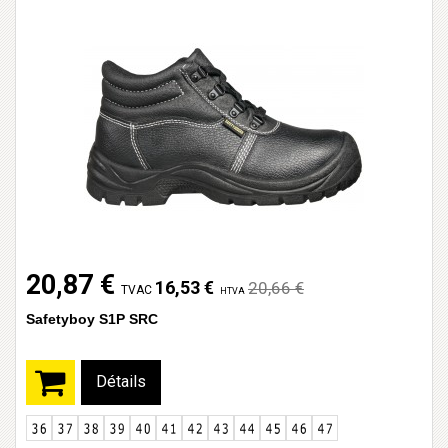
20,87 €
16,53 €
20,66 €
TVAC
HTVA
Safetyboy S1P SRC
Détails