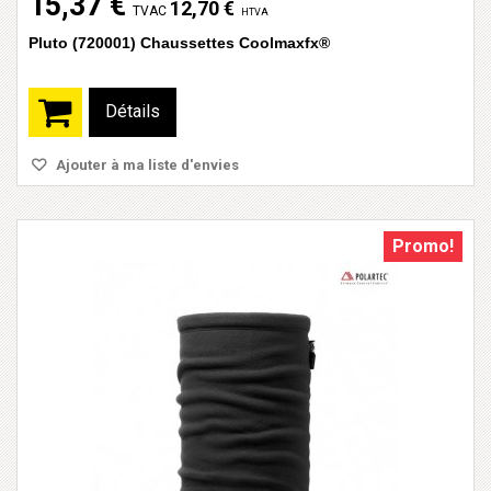
15,37 €
12,70 €
TVAC
HTVA
Pluto (720001) Chaussettes Coolmaxfx®
Détails
Ajouter à ma liste d'envies
Promo!