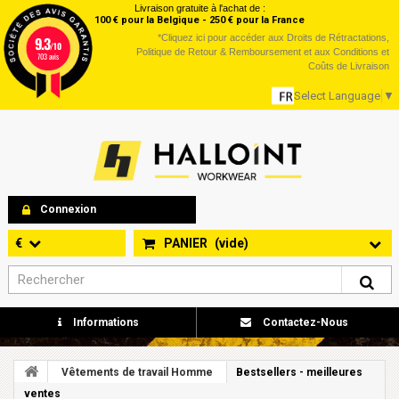
Livraison gratuite à l'achat de :
100 € pour la Belgique - 250 € pour la France
*
Cliquez ici
pour accéder aux Droits de Rétractations,
9.3
/10
Politique de Retour & Remboursement et aux Conditions et
703 avis
Coûts de Livraison
Select Language
▼
Connexion
€
PANIER
(vide)
Informations
Contactez-Nous
Vêtements de travail Homme
Bestsellers - meilleures
ventes