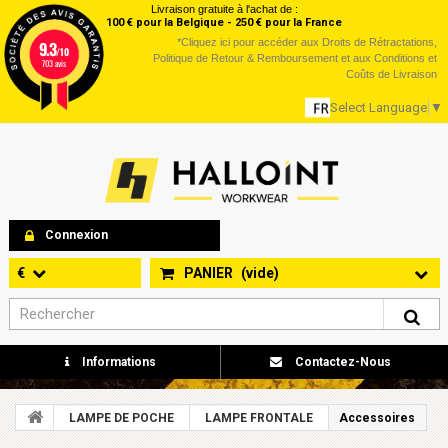
Livraison gratuite à l'achat de :
100 € pour la Belgique - 250 € pour la France
*
Cliquez ici
pour accéder aux Droits de Rétractations,
9.3
/10
Politique de Retour & Remboursement et aux Conditions et
703 avis
Coûts de Livraison
Select Language
▼
Connexion
€
PANIER
(vide)
Informations
Contactez-Nous
LAMPE DE POCHE
LAMPE FRONTALE
Accessoires