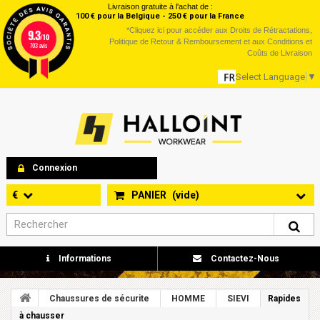
Livraison gratuite à l'achat de :
100 € pour la Belgique - 250 € pour la France
*
Cliquez ici
pour accéder aux Droits de Rétractations,
9.3
/10
Politique de Retour & Remboursement et aux Conditions et
703 avis
Coûts de Livraison
Select Language
▼
Connexion
€
PANIER
(vide)
Informations
Contactez-Nous
Chaussures de sécurite
HOMME
SIEVI
Rapides
à chausser