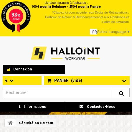
Livraison gratuite à l'achat de :
100 € pour la Belgique - 250 € pour la France
*
Cliquez ici
pour accéder aux Droits de Rétractations,
9.3
/10
Politique de Retour & Remboursement et aux Conditions et
703 avis
Coûts de Livraison
Select Language
▼
Connexion
€
PANIER
(vide)
Informations
Contactez-Nous
Sécurité en Hauteur