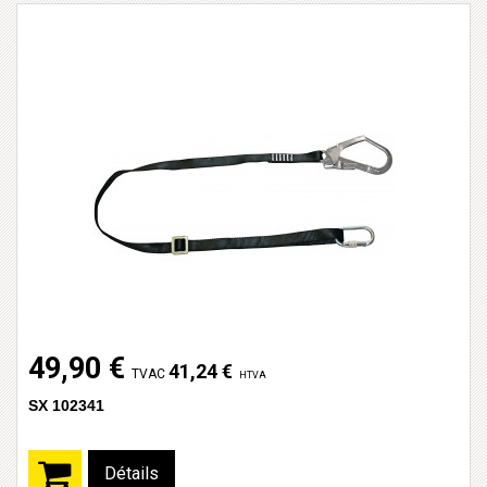
49,90 €
41,24 €
TVAC
HTVA
SX 102341
Détails