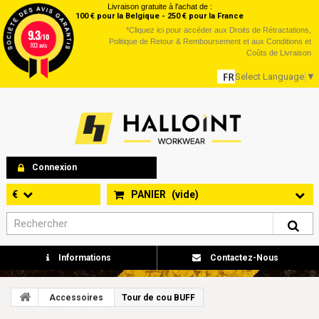
Livraison gratuite à l'achat de :
100 € pour la Belgique - 250 € pour la France
*
Cliquez ici
pour accéder aux Droits de Rétractations,
9.3
/10
Politique de Retour & Remboursement et aux Conditions et
703 avis
Coûts de Livraison
Select Language
▼
Connexion
€
PANIER
(vide)
Informations
Contactez-Nous
Accessoires
Tour de cou BUFF