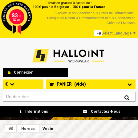
Livraison gratuite à l'achat de :
100 € pour la Belgique - 250 € pour la France
*
Cliquez ici
pour accéder aux Droits de Rétractations,
9.3
/10
Politique de Retour & Remboursement et aux Conditions et
703 avis
Coûts de Livraison
Select Language
▼
Connexion
€
PANIER
(vide)
Informations
Contactez-Nous
Horeca
Veste