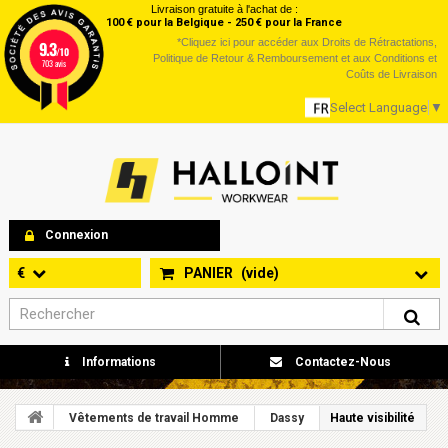
Livraison gratuite à l'achat de :
100 € pour la Belgique - 250 € pour la France
*
Cliquez ici
pour accéder aux Droits de Rétractations,
9.3
/10
Politique de Retour & Remboursement et aux Conditions et
703 avis
Coûts de Livraison
Select Language
▼
Connexion
€
PANIER
(vide)
Informations
Contactez-Nous
Vêtements de travail Homme
Dassy
Haute visibilité