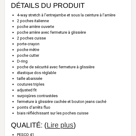
DÉTAILS DU PRODUIT
4-way stretch à l'entrejambe et sous la ceinture à l'arrière
2 poches italienne
poche arrière ouverte
poche arrière avec fermeture à glissière
2 poches cuisse
porte-crayon
poche mètre
poche cutter
D-ring
poche de sécurité avec fermeture à glissière
élastique dos réglable
taille abaissée
coutures triples
adjusted fit
surpiqûres contrastées
fermeture à glissière cachée et bouton jeans caché
points d'arrêts fluo
biais réfléchissant sur les poches cuisse
QUALITÉ: (
Lire plus
)
PESCO 41