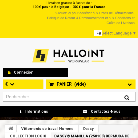
Livraison gratuite à l'achat de :
100 € pour la Belgique - 250 € pour la France
*
Cliquez ici
pour accéder aux Droits de Rétractations,
Politique de Retour & Remboursement et aux Conditions et
Coûts de Livraison
Select Language
▼
Connexion
€
PANIER
(vide)
Informations
Contactez-Nous
Vêtements de travail Homme
Dassy
COLLECTION LOGIX
DASSY® MANILLA (250108) BERMUDA DE