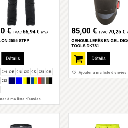
00 €
85,00 €
66,94 €
70,25 €
TVAC
TVAC
HTVA
LON 2555 STFP
GENOUILLERÈS EN GEL DI
TOOLS DK781
Détails
Détails
Ajouter à ma liste d'envies
ter à ma liste d'envies