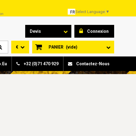
Select Language
▼
son
Devis
Connexion
€
PANIER
(vide)
o.eu
+32 (0)71 470 929
Contactez-Nous