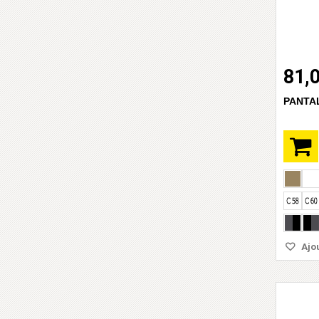
81,
PANTA
Ajou