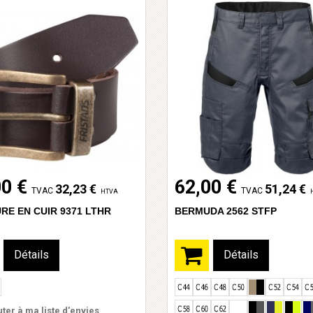
00 €
62,00 €
32,23 €
51,24 €
TVAC
TVAC
HTVA
RE EN CUIR 9371 LTHR
BERMUDA 2562 STFP
Détails
Détails
ter à ma liste d'envies