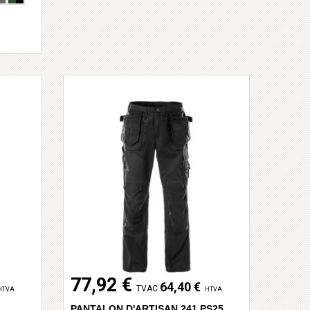
77,92 €
64,40 €
TVAC
HTVA
HTVA
PANTALON D'ARTISAN 241 PS25