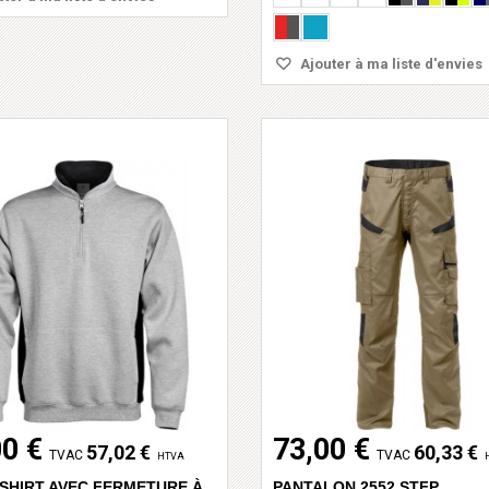
Ajouter à ma liste d'envies
00 €
73,00 €
57,02 €
60,33 €
TVAC
TVAC
HTVA
SHIRT AVEC FERMETURE À
PANTALON 2552 STFP