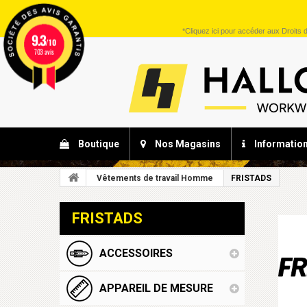
*
Cliquez ici
pour accéder aux Droits d
9.3
/10
703 avis
Boutique
Nos Magasins
Informatio
Vêtements de travail Homme
FRISTADS
FRISTADS
ACCESSOIRES
APPAREIL DE MESURE