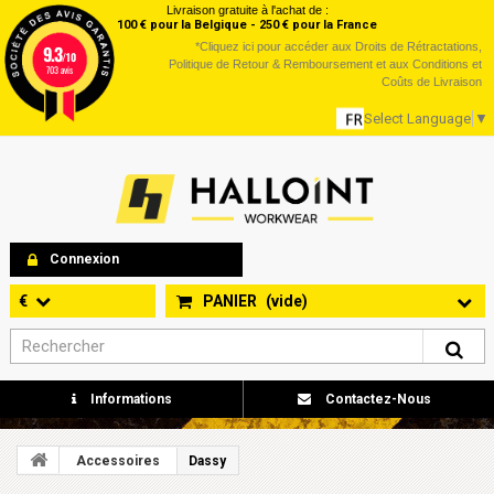
Livraison gratuite à l'achat de :
100 € pour la Belgique - 250 € pour la France
*
Cliquez ici
pour accéder aux Droits de Rétractations,
9.3
/10
Politique de Retour & Remboursement et aux Conditions et
703 avis
Coûts de Livraison
Select Language
▼
Connexion
€
PANIER
(vide)
Informations
Contactez-Nous
Accessoires
Dassy