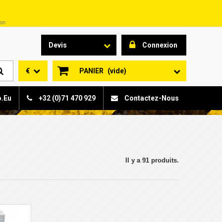
son
Devis
Connexion
€
PANIER
(vide)
o.eu
+32 (0)71 470 929
Contactez-Nous
Il y a 91 produits.