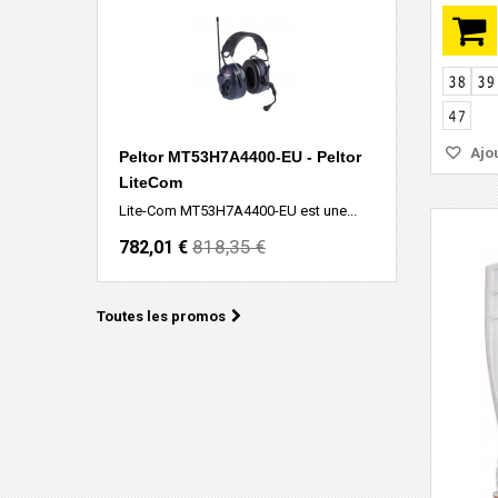
Ajou
Peltor MT53H7A4400-EU - Peltor
LiteCom
Lite-Com MT53H7A4400-EU est une...
818,35 €
782,01 €
Toutes les promos