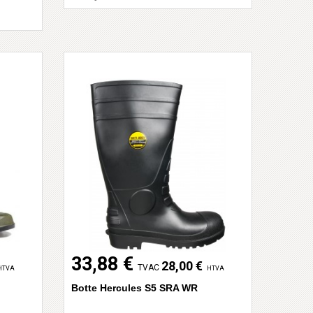
33,88 €
28,00 €
TVAC
HTVA
HTVA
Botte Hercules S5 SRA WR