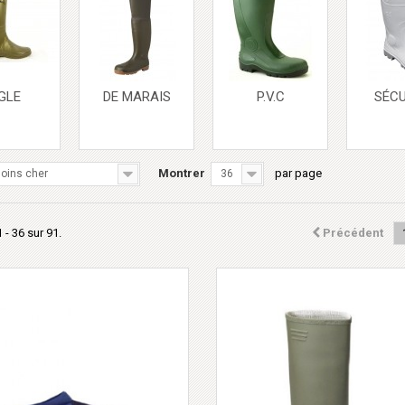
GLE
DE MARAIS
P.V.C
SÉCU
Montrer
par page
oins cher
36
 - 36 sur 91.
Précédent