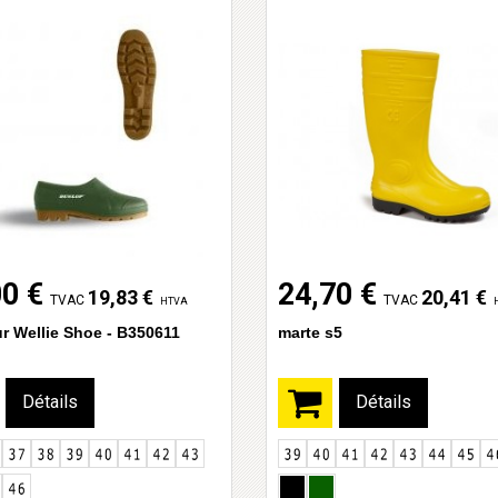
00 €
24,70 €
19,83 €
20,41 €
TVAC
TVAC
HTVA
r Wellie Shoe - B350611
marte s5
Détails
Détails