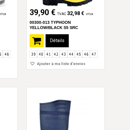
39,90 €
32,98 €
TVAC
HTVA
HTVA
00300-013 TYPHOON
YELLOW/BLACK S5 SRC
Détails
Ajouter à ma liste d'envies