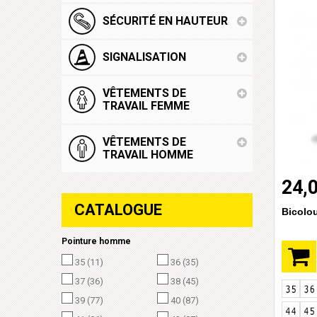
SÉCURITÉ EN HAUTEUR
SIGNALISATION
VÊTEMENTS DE
TRAVAIL FEMME
VÊTEMENTS DE
TRAVAIL HOMME
24,
CATALOGUE
Bicolou
Pointure homme
35
(11)
36
(35)
37
(36)
38
(45)
39
(77)
40
(87)