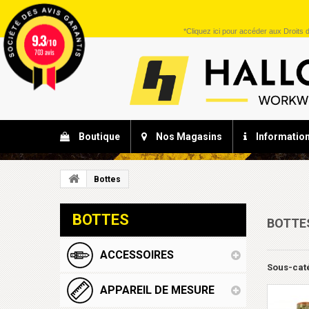
*
Cliquez ici
pour accéder aux Droits d
9.3
/10
703 avis
Boutique
Nos Magasins
Informatio
Bottes
BOTTES
BOTTE
ACCESSOIRES
Sous-cat
APPAREIL DE MESURE