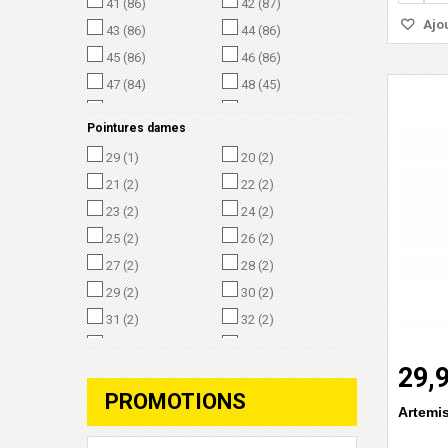
41
(86)
42
(87)
Ajou
43
(86)
44
(86)
45
(86)
46
(86)
47
(84)
48
(45)
49
(3)
50
(3)
Pointures dames
29
(1)
20
(2)
21
(2)
22
(2)
23
(2)
24
(2)
25
(2)
26
(2)
27
(2)
28
(2)
29
(2)
30
(2)
31
(2)
32
(2)
33
(2)
19
(2)
29,
PROMOTIONS
Artemi