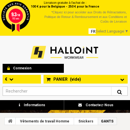
Livraison gratuite à l'achat de :
100 € pour la Belgique - 250 € pour la France
*
Cliquez ici
pour accéder aux Droits de Rétractations,
9.3
/10
Politique de Retour & Remboursement et aux Conditions et
703 avis
Coûts de Livraison
Select Language
▼
Connexion
€
PANIER
(vide)
Informations
Contactez-Nous
Vêtements de travail Homme
Snickers
GANTS