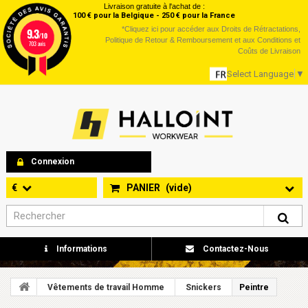
Livraison gratuite à l'achat de :
100 € pour la Belgique - 250 € pour la France
*
Cliquez ici
pour accéder aux Droits de Rétractations,
9.3
/10
Politique de Retour & Remboursement et aux Conditions et
703 avis
Coûts de Livraison
Select Language
▼
Connexion
€
PANIER
(vide)
Informations
Contactez-Nous
Vêtements de travail Homme
Snickers
Peintre