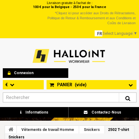
Livraison gratuite à l'achat de :
100 € pour la Belgique - 250 € pour la France
*
Cliquez ici
pour accéder aux Droits de Rétractations,
Politique de Retour & Remboursement et aux Conditions et
Coûts de Livraison
Select Language
▼
Connexion
€
PANIER
(vide)
Informations
Contactez-Nous
Vêtements de travail Homme
Snickers
2502 T-shirt
Snickers