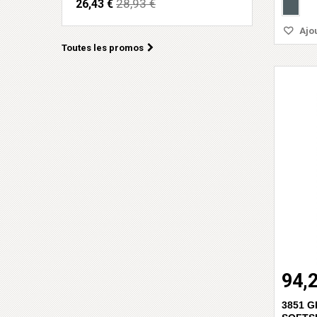
28,93 €
26,43 €
Ajou
Toutes les promos
94,
3851 