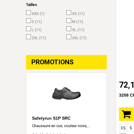
Tailles
XXS
(1)
XS
(11)
S
(11)
M
(11)
L
(11)
XL
(11)
2XL
(11)
3XL
(11)
PROMOTIONS
72,
3208 
Safetyrun S1P SRC
Chaussure en cuir, couleur noire,...