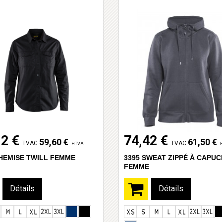
12 €
74,42 €
59,60 €
61,50 €
TVAC
TVAC
HTVA
CHEMISE TWILL FEMME
3395 SWEAT ZIPPÉ À CAPU
FEMME
Détails
Détails