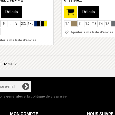
HELL FEMME
glissière...
Détails
Détails
Ajouter à ma liste d'envies
ter à ma liste d'envies
 - 12 sur 12.
ions générales
et la
politique de vie privée
.
MON COMPTE
NOUS SUIVRE