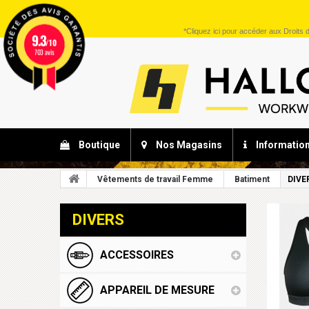
*
Cliquez ici
pour accéder aux Droits d
9.3
/10
703 avis
Boutique
Nos Magasins
Informatio
Vêtements de travail Femme
Batiment
DIVE
DIVERS
ACCESSOIRES
APPAREIL DE MESURE