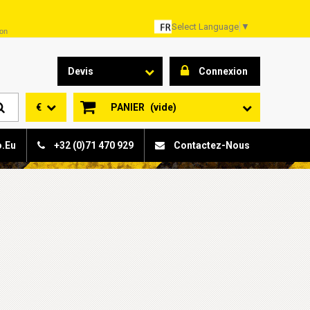
Select Language
▼
son
Devis
Connexion
€
PANIER
(vide)
o.eu
+32 (0)71 470 929
Contactez-Nous