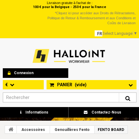
Livraison gratuite à l'achat de :
100 € pour la Belgique - 250 € pour la France
*
Cliquez ici
pour accéder aux Droits de Rétractations,
Politique de Retour & Remboursement et aux Conditions et
Coûts de Livraison
Select Language
▼
Connexion
€
PANIER
(vide)
Informations
Contactez-Nous
Accessoires
Genouillères Fento
FENTO BOARD