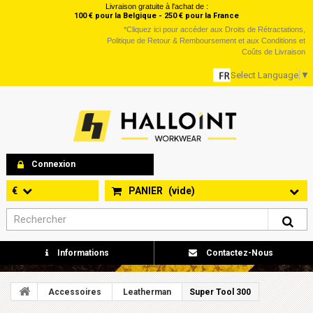
Livraison gratuite à l'achat de :
100 € pour la Belgique - 250 € pour la France
*
Cliquez ici
pour accéder aux Droits de Rétractations,
Politique de Retour & Remboursement et aux Conditions et
Coûts de Livraison
Select Language
▼
Connexion
€
PANIER
(vide)
Informations
Contactez-Nous
Accessoires
Leatherman
Super Tool 300