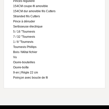
Pinces régulière
154CM coupe-fil amovible
154CM dur amovible fils Cutters
Stranded fils Cutters
Pince à dénuder
Sertisseuse électrique
5 / 16 "Tournevis
7 / 32 "Tournevis
1 / 8 "Tournevis
Tournevis Phillips
Bois / Métal fichier
Vu
Ouvre-bouteilles
Ouvre-boîte
9 en | Règle 22 cm
Poinçon avec boucle de fil