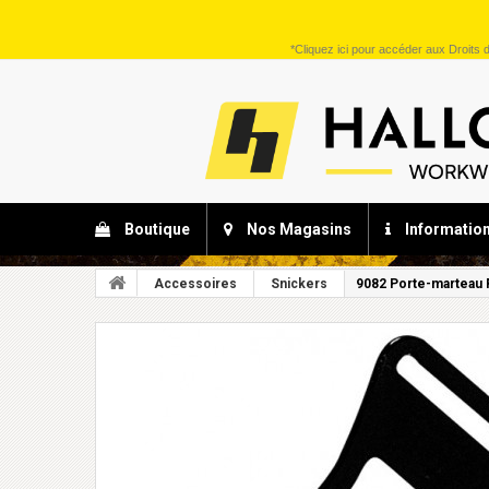
*
Cliquez ici
pour accéder aux Droits d
Boutique
Nos Magasins
Informatio
Accessoires
Snickers
9082 Porte-marteau F