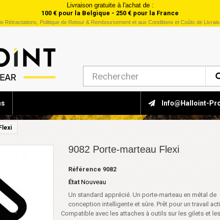
Livraison gratuite à l'achat de :
100 € pour la Belgique - 250 € pour la France
e Rétractations, Politique de Retour & Remboursement et aux Conditions et Coûts de Livrai
ns
Info@halloint-Pr
lexi
9082 Porte-marteau Flexi
Référence
9082
État
Nouveau
Un standard apprécié. Un porte-marteau en métal de
conception intelligente et sûre. Prêt pour un travail acti
Compatible avec les attaches à outils sur les gilets et l