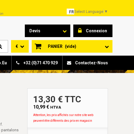
Select Language
▼
son
Devis
Connexion
€
PANIER
(vide)
o.eu
+32 (0)71 470 929
Contactez-Nous
13,30 € TTC
10,99 €
HTVA
Attention, les prix affichés sur notre site web
peuvent être différents des prix en magasin
f.
es pantalons