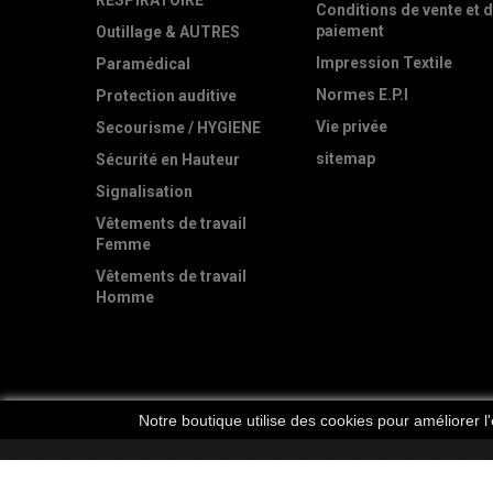
RESPIRATOIRE
Conditions de vente et 
paiement
Outillage & AUTRES
Impression Textile
Paramédical
Normes E.P.I
Protection auditive
Vie privée
Secourisme / HYGIENE
sitemap
Sécurité en Hauteur
Signalisation
Vêtements de travail
Femme
Vêtements de travail
Homme
Notre boutique utilise des cookies pour améliorer l