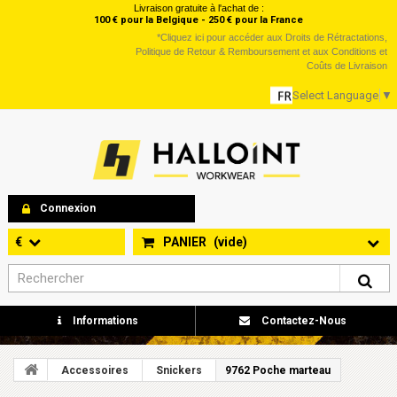
Livraison gratuite à l'achat de :
100 € pour la Belgique - 250 € pour la France
*
Cliquez ici
pour accéder aux Droits de Rétractations,
Politique de Retour & Remboursement et aux Conditions et
Coûts de Livraison
Select Language
▼
Connexion
€
PANIER
(vide)
Informations
Contactez-Nous
Accessoires
Snickers
9762 Poche marteau