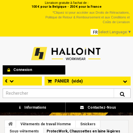
Livraison gratuite à l'achat de :
100 € pour la Belgique - 250 € pour la France
*
Cliquez ici
pour accéder aux Droits de Rétractations,
Politique de Retour & Remboursement et aux Conditions et
Coûts de Livraison
Select Language
▼
Connexion
€
PANIER
(vide)
Informations
Contactez-Nous
Vêtements de travail Homme
Snickers
Sous-vêtements
ProtecWork, Chaussettes en laine légères