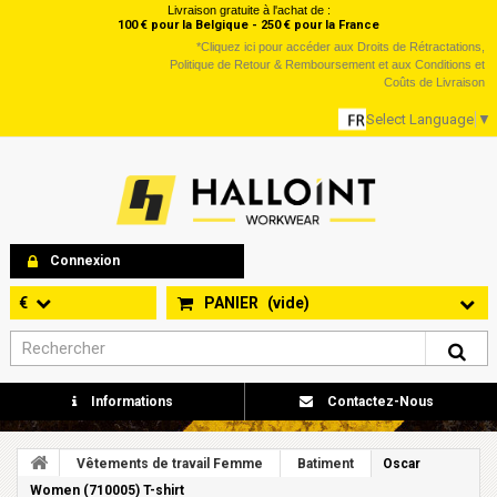
Livraison gratuite à l'achat de :
100 € pour la Belgique - 250 € pour la France
*
Cliquez ici
pour accéder aux Droits de Rétractations,
Politique de Retour & Remboursement et aux Conditions et
Coûts de Livraison
Select Language
▼
Connexion
€
PANIER
(vide)
Informations
Contactez-Nous
Vêtements de travail Femme
Batiment
Oscar
Women (710005) T-shirt