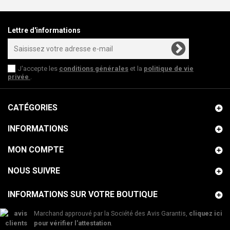
Lettre d'informations
J'accepte les
conditions générales
et la
politique de vie
privée
.
CATÉGORIES
INFORMATIONS
MON COMPTE
NOUS SUIVRE
INFORMATIONS SUR VOTRE BOUTIQUE
Marchand approuvé par la Société des Avis Garantis,
cliquez ici
pour vérifier l'attestation
.