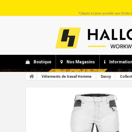
*
Cliquez ici
pour accéder aux Droits d
Boutique
Nos Magasins
Informatio
Vêtements de travail Homme
Dassy
Collec