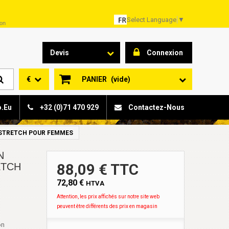
Select Language
▼
son
Devis
Connexion
€
PANIER
(vide)
o.eu
+32 (0)71 470 929
Contactez-Nous
 STRETCH POUR FEMMES
N
ETCH
88,09 € TTC
72,80 €
HTVA
Attention, les prix affichés sur notre site web
peuvent être différents des prix en magasin
on