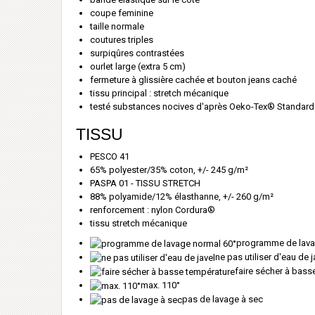
coupe feminine
taille normale
coutures triples
surpiqûres contrastées
ourlet large (extra 5 cm)
fermeture à glissière cachée et bouton jeans caché
tissu principal : stretch mécanique
testé substances nocives d'après Oeko-Tex® Standard
TISSU
PESCO 41
65% polyester/35% coton, +/- 245 g/m²
PASPA 01 - TISSU STRETCH
88% polyamide/12% élasthanne, +/- 260 g/m²
renforcement : nylon Cordura®
tissu stretch mécanique
programme de lava
ne pas utiliser d'eau de j
faire sécher à bass
max. 110°
pas de lavage à sec