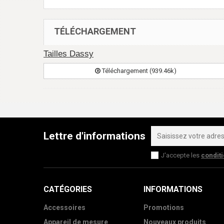
TÉLÉCHARGEMENT
Tailles Dassy
Téléchargement (939.46k)
Lettre d'informations
J'accepte les
condit
CATÉGORIES
INFORMATIONS
Accessoires
Promotions
Appareil de mesure
Nouveaux produits