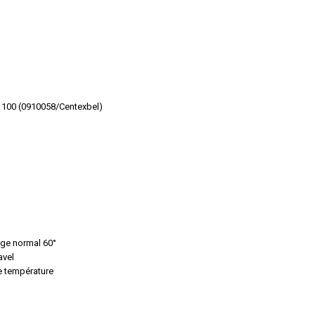
 100 (0910058/Centexbel)
ge normal 60°
avel
e température