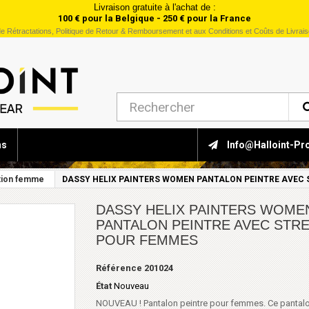
Livraison gratuite à l'achat de :
100 € pour la Belgique - 250 € pour la France
e Rétractations, Politique de Retour & Remboursement et aux Conditions et Coûts de Livrai
ns
Info@halloint-Pr
tion femme
DASSY HELIX PAINTERS WOMEN PANTALON PEINTRE AVEC
DASSY HELIX PAINTERS WOME
PANTALON PEINTRE AVEC STR
POUR FEMMES
Référence
201024
État
Nouveau
NOUVEAU ! Pantalon peintre pour femmes. Ce pantal