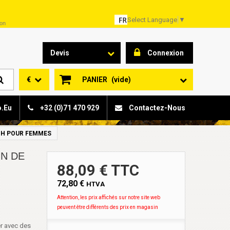
Select Language
▼
son
Devis
Connexion
€
PANIER
(vide)
o.eu
+32 (0)71 470 929
Contactez-Nous
CH POUR FEMMES
N DE
88,09 € TTC
72,80 €
HTVA
Attention, les prix affichés sur notre site web
peuvent être différents des prix en magasin
r avec des