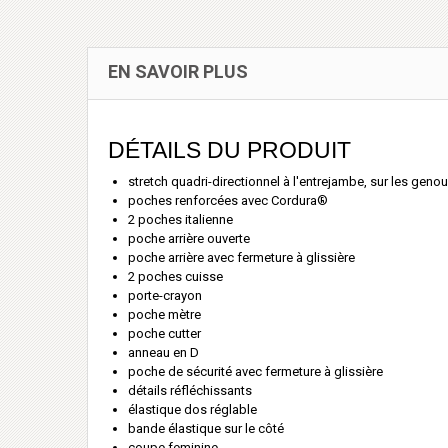
EN SAVOIR PLUS
DÉTAILS DU PRODUIT
stretch quadri-directionnel à l'entrejambe, sur les genou
poches renforcées avec Cordura®
2 poches italienne
poche arrière ouverte
poche arrière avec fermeture à glissière
2 poches cuisse
porte-crayon
poche mètre
poche cutter
anneau en D
poche de sécurité avec fermeture à glissière
détails réfléchissants
élastique dos réglable
bande élastique sur le côté
coupe feminine