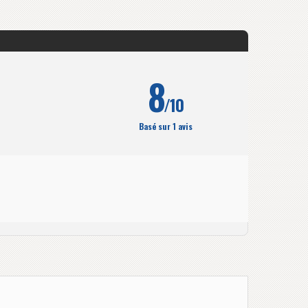
8
/10
Basé sur 1 avis