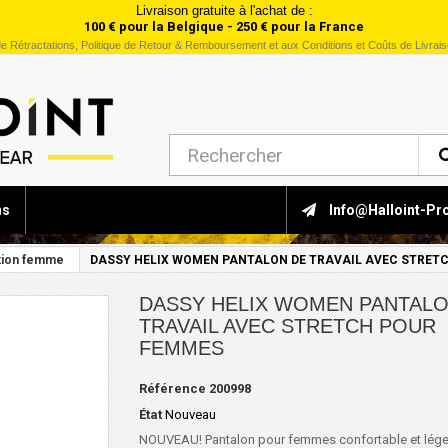
Livraison gratuite à l'achat de :
100 € pour la Belgique - 250 € pour la France
e Rétractations, Politique de Retour & Remboursement et aux Conditions et Coûts de Livrai
ns
Info@halloint-Pr
tion femme
DASSY HELIX WOMEN PANTALON DE TRAVAIL AVEC STRET
DASSY HELIX WOMEN PANTALO
TRAVAIL AVEC STRETCH POUR
FEMMES
Référence
200998
État
Nouveau
NOUVEAU! Pantalon pour femmes confortable et lége