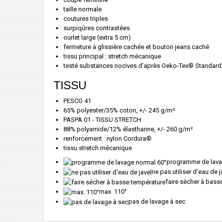
taille normale
coutures triples
surpiqûres contrastées
ourlet large (extra 5 cm)
fermeture à glissière cachée et bouton jeans caché
tissu principal : stretch mécanique
testé substances nocives d'après Oeko-Tex® Standard
TISSU
PESCO 41
65% polyester/35% coton, +/- 245 g/m²
PASPA 01 - TISSU STRETCH
88% polyamide/12% élasthanne, +/- 260 g/m²
renforcement : nylon Cordura®
tissu stretch mécanique
programme de lava
ne pas utiliser d'eau de j
faire sécher à bass
max. 110°
pas de lavage à sec