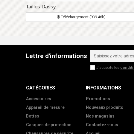
Tailles Dassy
Téléchargement (939.46k)
Lettre d'informations
J'accepte les
condit
CATÉGORIES
INFORMATIONS
Accessoires
Promotions
Appareil de mesure
Nouveaux produits
Bottes
Nos magasins
Casques de protection
Contactez-nous
Chaussures de sécurite
Accueil