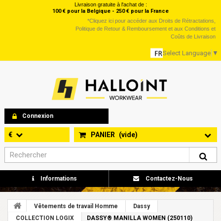
Livraison gratuite à l'achat de :
100 € pour la Belgique - 250 € pour la France
*
Cliquez ici
pour accéder aux Droits de Rétractations,
Politique de Retour & Remboursement et aux Conditions et
Coûts de Livraison
Select Language
▼
Connexion
€
PANIER
(vide)
Informations
Contactez-Nous
Vêtements de travail Homme
Dassy
COLLECTION LOGIX
DASSY® MANILLA WOMEN (250110)