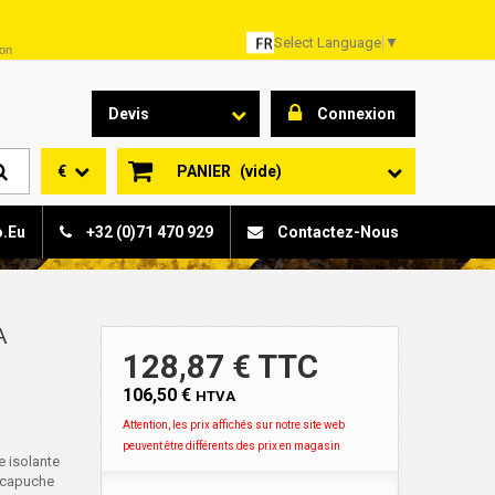
Select Language
▼
son
Devis
Connexion
€
PANIER
(vide)
o.eu
+32 (0)71 470 929
Contactez-Nous
A
128,87 € TTC
106,50 €
HTVA
Attention, les prix affichés sur notre site web
peuvent être différents des prix en magasin
e isolante
a capuche