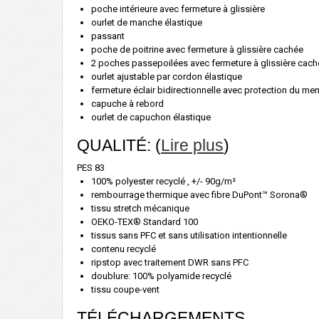
poche intérieure avec fermeture à glissière
ourlet de manche élastique
passant
poche de poitrine avec fermeture à glissière cachée
2 poches passepoilées avec fermeture à glissière cach
ourlet ajustable par cordon élastique
fermeture éclair bidirectionnelle avec protection du me
capuche à rebord
ourlet de capuchon élastique
QUALITÉ: (
Lire plus
)
PES 83
100% polyester recyclé , +/- 90g/m²
rembourrage thermique avec fibre DuPont™ Sorona®
tissu stretch mécanique
OEKO-TEX® Standard 100
tissus sans PFC et sans utilisation intentionnelle
contenu recyclé
ripstop avec traitement DWR sans PFC
doublure: 100% polyamide recyclé
tissu coupe-vent
TÉLÉCHARGEMENTS