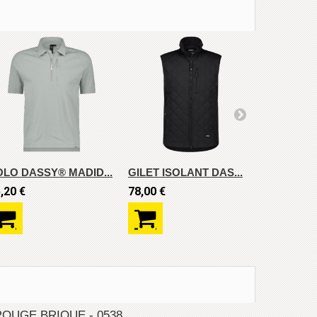
OLO DASSY® MADID...
GILET ISOLANT DAS...
BERMUDA 
,20 €
78,00 €
65,30 €
ROUGE BRIQUE - 0538