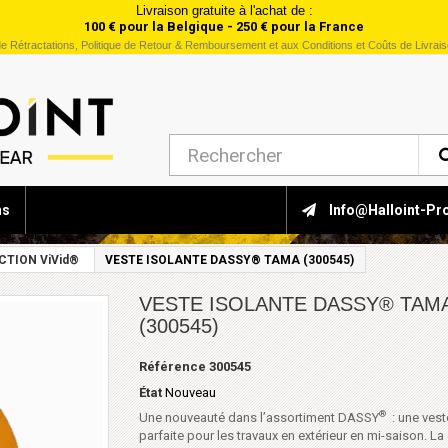
Livraison gratuite à l'achat de :
100 € pour la Belgique - 250 € pour la France
e Rétractations, Politique de Retour & Remboursement et aux Conditions et Coûts de Livrai
ns
Info@halloint-Pr
CTION ViVid®
VESTE ISOLANTE DASSY® TAMA (300545)
VESTE ISOLANTE DASSY® TAM
(300545)
Référence
300545
État
Nouveau
®
Une nouveauté dans l’assortiment DASSY
: une vest
parfaite pour les travaux en extérieur en mi-saison. L