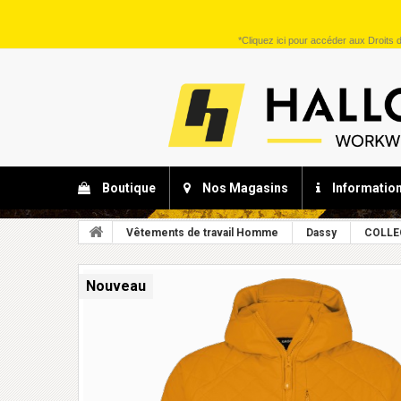
*
Cliquez ici
pour accéder aux Droits d
Boutique
Nos Magasins
Informatio
Vêtements de travail Homme
Dassy
COLLE
Nouveau