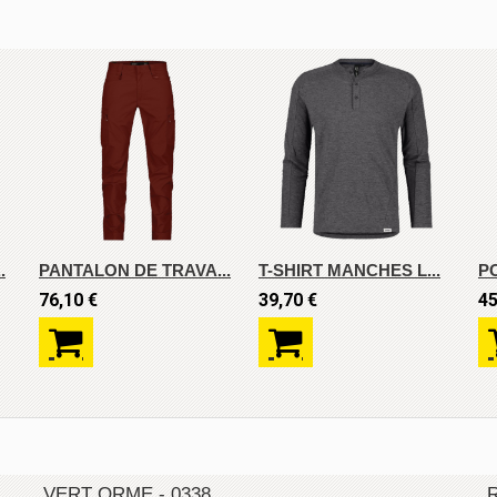
.
PANTALON DE TRAVA...
T-SHIRT MANCHES L...
P
76,10 €
39,70 €
45
VERT ORME - 0338