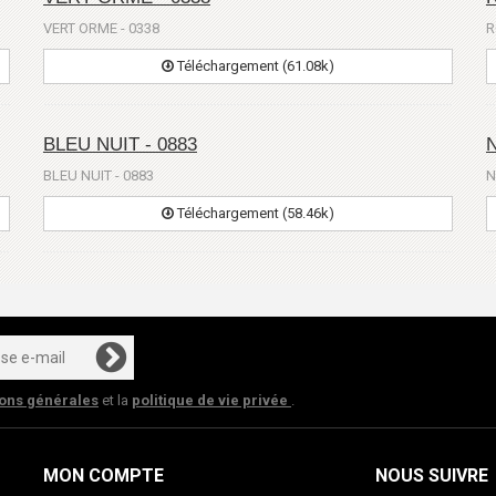
VERT ORME - 0338
R
Téléchargement (61.08k)
BLEU NUIT - 0883
N
BLEU NUIT - 0883
N
Téléchargement (58.46k)
ions générales
et la
politique de vie privée
.
MON COMPTE
NOUS SUIVRE