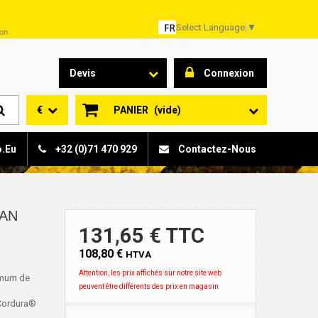
Select Language
▼
son
Devis
Connexion
€
PANIER
(vide)
o.eu
+32 (0)71 470 929
Contactez-Nous
BAN
131,65 € TTC
108,80 €
HTVA
Attention, les prix affichés sur notre site web
nimum de
peuvent être différents des prix en magasin
 Cordura®