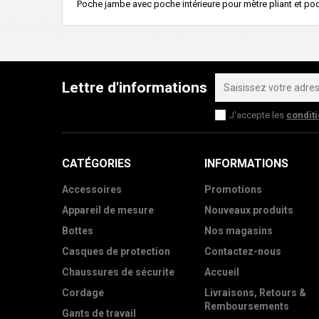
Poche jambe avec poche intérieure pour mètre pliant et po
Lettre d'informations
J'accepte les
condit
CATÉGORIES
INFORMATIONS
Accessoires
Promotions
Appareil de mesure
Nouveaux produits
Bottes
Nos magasins
Casques de protection
Contactez-nous
Chaussures de sécurite
Accueil
Cordage
Livraisons, Retours &
Remboursements
Gants de travail