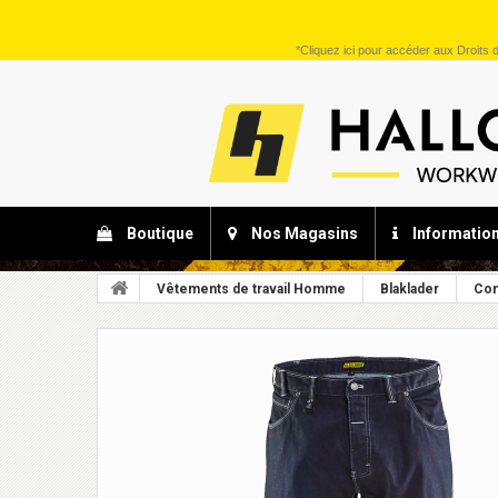
*
Cliquez ici
pour accéder aux Droits d
Boutique
Nos Magasins
Informatio
Vêtements de travail Homme
Blaklader
Con