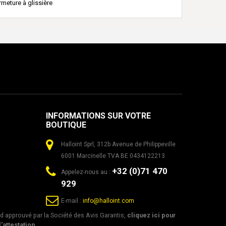
rmeture à glissière
INFORMATIONS SUR VOTRE
BOUTIQUE
Halloint Sprl, 312b Avenue de Philippeville
6001 Marcinelle TVA BE 0434122213
+32 (0)71 470
Appelez-nous au :
929
E-mail :
info@halloint.com
 approuvé par la Société des Avis Garantis,
cliquez ici pour
l'attestation
.