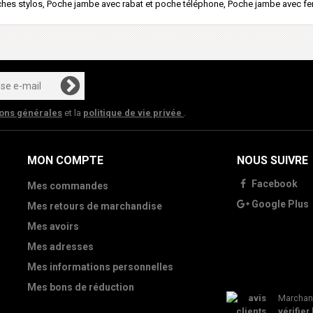
ches stylos, Poche jambe avec rabat et poche téléphone, Poche jambe avec fe
ions générales
et la
politique de vie privée
.
MON COMPTE
NOUS SUIVRE
Facebook
Mes commandes
Google Plus
Mes retours de marchandise
Mes avoirs
Mes adresses
Mes informations personnelles
Mes bons de réduction
Marchand
vérifier 