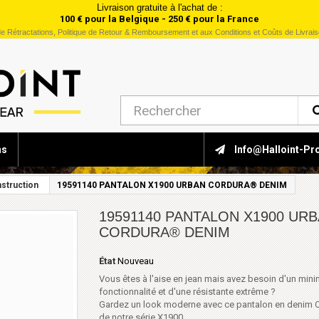
Livraison gratuite à l'achat de :
100 € pour la Belgique - 250 € pour la France
e Rétractations, Politique de Retour & Remboursement et aux Conditions et Coûts de Livrai
ns
Info@halloint-Pr
struction
19591140 PANTALON X1900 URBAN CORDURA® DENIM
19591140 PANTALON X1900 UR
CORDURA® DENIM
État
Nouveau
Vous êtes à l'aise en jean mais avez besoin d'un mi
fonctionnalité et d'une résistante extrême ?
Gardez un look moderne avec ce pantalon en denim
de notre série X1900.