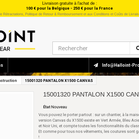
Livraison gratuite à l'achat de :
100 € pour la Belgique - 250 € pour la France
e Rétractations, Politique de Retour & Remboursement et aux Conditions et Coûts de Livrai
ns
Info@halloint-Pr
struction
15001320 PANTALON X1500 CANVAS
15001320 PANTALON X1500 CA
État
Nouveau
Vous pouvez le porter partout : sur un chantier, à la mai
version Canvas du X1500 existe en Vert Armée, Bleu Acie
et Noir Uni, et compte toutes les fonctionnalités du cla
Et comme pour tous nos vêtements, les coutures sont ga
!