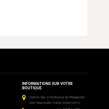
INFORMATIONS SUR VOTRE
BOUTIQUE
Halloint Sprl, 312b Avenue de Philippeville
6001 Marcinelle TVA BE 0434122213