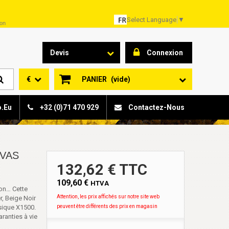
Select Language
▼
son
Devis
Connexion
€
PANIER
(vide)
o.eu
+32 (0)71 470 929
Contactez-Nous
NVAS
132,62 € TTC
109,60 €
HTVA
son… Cette
Attention, les prix affichés sur notre site web
r, Beige Noir
ssique X1500.
peuvent être différents des prix en magasin
ranties à vie