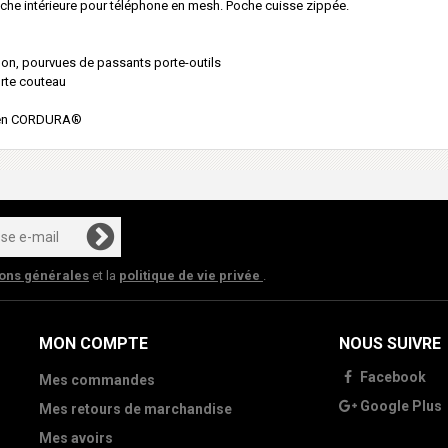
he intérieure pour téléphone en mesh. Poche cuisse zippée.
lon, pourvues de passants porte-outils
orte couteau
rt en CORDURA®
ions générales
et la
politique de vie privée
.
MON COMPTE
NOUS SUIVRE
Facebook
Mes commandes
Google Plus
Mes retours de marchandise
Mes avoirs