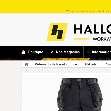
*
Cliquez ici
pour accéder aux Droits d
Boutique
Nos Magasins
Informatio
Vêtements de travail Homme
Blaklader
Con