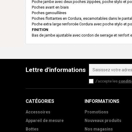
Poche jambe avec deux poches zippées, poche stylo et poc
Poches avant en biais
Poches genouillères
Poches flottantes en Cordura, escamotables dans le panta
Poche extra large renforcée Cordura avec poche stylo et p
FINITION
Bas de jambe ajustable avec cordon de serrage et renfo
Lettre d'informations
J'accepte les
condit
CATÉGORIES
INFORMATIONS
Accessoires
Promotions
Appareil de mesure
Nouveaux produits
Bottes
Nos magasins