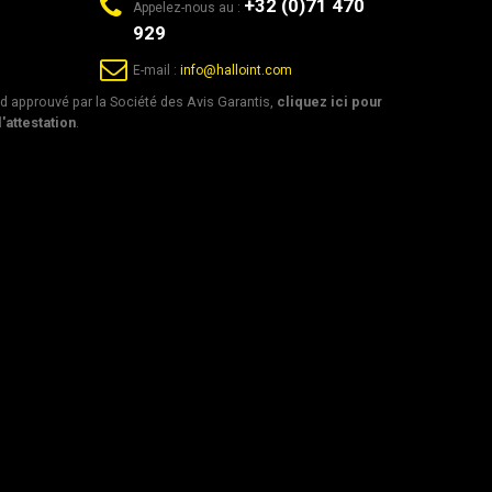
+32 (0)71 470
Appelez-nous au :
929
E-mail :
info@halloint.com
 approuvé par la Société des Avis Garantis,
cliquez ici pour
l'attestation
.