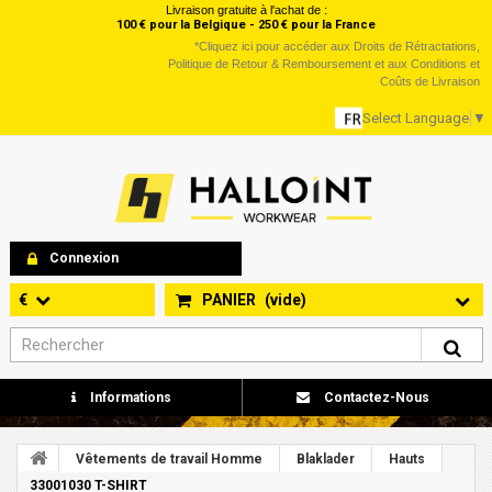
Livraison gratuite à l'achat de :
100 € pour la Belgique - 250 € pour la France
*
Cliquez ici
pour accéder aux Droits de Rétractations,
Politique de Retour & Remboursement et aux Conditions et
Coûts de Livraison
Select Language
▼
Connexion
€
PANIER
(vide)
Informations
Contactez-Nous
Vêtements de travail Homme
Blaklader
Hauts
33001030 T-SHIRT