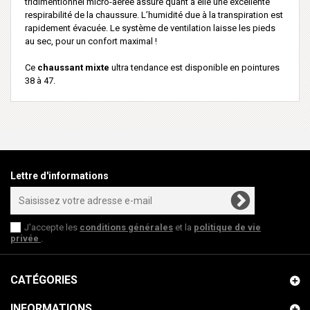
tridimentionnel micro-aérée assure quant à elle une excellente
respirabilité de la chaussure. L’humidité due à la transpiration est
rapidement évacuée. Le système de ventilation laisse les pieds
au sec, pour un confort maximal !
Ce
chaussant mixte
ultra tendance est disponible en pointures
38 à 47.
Lettre d'informations
J'accepte les
conditions générales
et la
politique de vie
privée
.
CATÉGORIES
INFORMATIONS