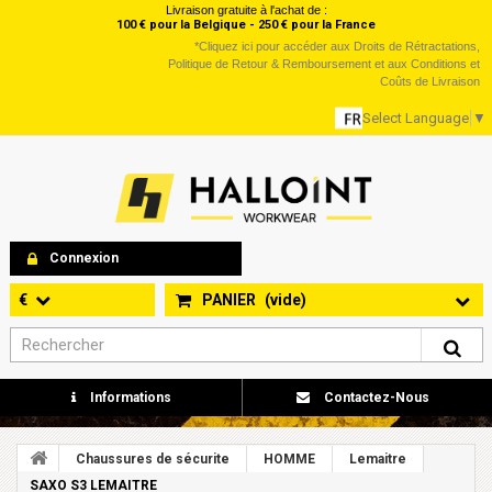
Livraison gratuite à l'achat de :
100 € pour la Belgique - 250 € pour la France
*
Cliquez ici
pour accéder aux Droits de Rétractations,
Politique de Retour & Remboursement et aux Conditions et
Coûts de Livraison
Select Language
▼
Connexion
€
PANIER
(vide)
Informations
Contactez-Nous
Chaussures de sécurite
HOMME
Lemaitre
SAXO S3 LEMAITRE