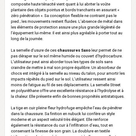
composite haute ténacité vient quant à lui abriter la voûte
plantaire des objets pointus et bords tranchants en assurant «
zéro pénétration ». Sa conception flexible ne contraint pas le
pied ; les mouvements restent fluides. L’absence de métal dans
les éléments de protection assure une plus grande légèreté de
l’équipement lui-même. Il est ainsi plus agréable à porter tout au
long de la journée.
La semelle d’usure de ces
chaussures Saxo
leur permet de ne
pas déraper sur le sol même humide ou couvert d’hydrocarbure.
L’utilisateur peut ainsi aborder tous les types de sols sans
craindre de mettre à mal son propre équilibre. Un absorbeur de
chocs est intégré à la semelle au niveau du talon, pour amortir les
impacts répétés du pied sur le sol. L’utilisateur ressent ainsi
moins de fatigue au fil de ses déplacements. La semelle Street
en polyuréthane offre une excellente résistance à l’hydrolyse et à
la chaleur. Elle présente enfin de bonnes propriétés antistatiques.
La tige en cuir pleine fleur hydrofuge empêche l’eau de pénétrer
dans la chaussure. Sa finition en nubuck lui confère un style
moderne et un aspect velouté très élégant. Elle renforce
également la résistance du cuir à l’infiltration d’eau, tout en
conservant la finesse de son grain. La doublure en textile