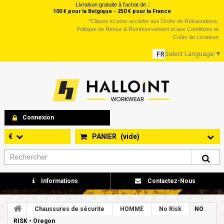
Livraison gratuite à l'achat de :
100 € pour la Belgique - 250 € pour la France
*
Cliquez ici
pour accéder aux Droits de Rétractations,
Politique de Retour & Remboursement et aux Conditions et
Coûts de Livraison
Select Language
▼
Connexion
€
PANIER
(vide)
Informations
Contactez-Nous
Chaussures de sécurite
HOMME
No Risk
NO
RISK • Oregon