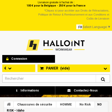
Livraison gratuite à l'achat de :
100 € pour la Belgique - 250 € pour la France
*
Cliquez ici
pour accéder aux Droits de Rétractations,
Politique de Retour & Remboursement et aux Conditions et
Coûts de Livraison
Select Language
▼
Connexion
€
PANIER
(vide)
Informations
Contactez-Nous
Chaussures de sécurite
HOMME
No Risk
NO
RISK • Idaho