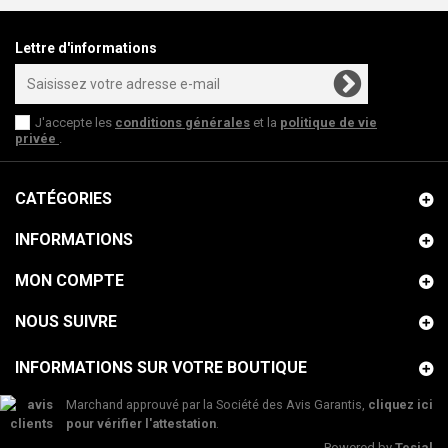
Lettre d'informations
J'accepte les
conditions générales
et la
politique de vie
privée
.
CATÉGORIES
INFORMATIONS
MON COMPTE
NOUS SUIVRE
INFORMATIONS SUR VOTRE BOUTIQUE
Marchand approuvé par la Société des Avis Garantis,
cliquez ici
pour vérifier l'attestation
.
Powered by
Tesial