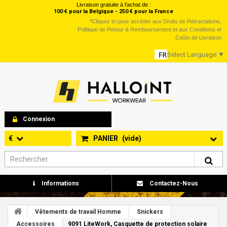
Livraison gratuite à l'achat de :
100 € pour la Belgique - 250 € pour la France
*
Cliquez ici
pour accéder aux Droits de Rétractations,
Politique de Retour & Remboursement et aux Conditions et
Coûts de Livraison
Select Language
▼
Connexion
€
PANIER
(vide)
Informations
Contactez-Nous
Vêtements de travail Homme
Snickers
Accessoires
9091 LiteWork, Casquette de protection solaire