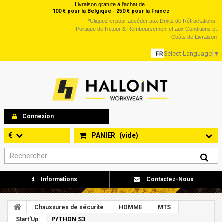
Livraison gratuite à l'achat de :
100 € pour la Belgique - 250 € pour la France
*
Cliquez ici
pour accéder aux Droits de Rétractations,
Politique de Retour & Remboursement et aux Conditions et
Coûts de Livraison
Select Language
▼
Connexion
€
PANIER
(vide)
Informations
Contactez-Nous
Chaussures de sécurite
HOMME
MTS
Start'Up
PYTHON S3