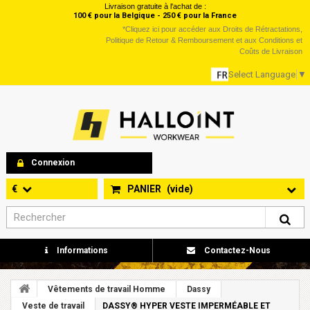
Livraison gratuite à l'achat de :
100 € pour la Belgique - 250 € pour la France
*
Cliquez ici
pour accéder aux Droits de Rétractations,
Politique de Retour & Remboursement et aux Conditions et
Coûts de Livraison
Select Language
▼
Connexion
€
PANIER
(vide)
Informations
Contactez-Nous
Vêtements de travail Homme
Dassy
Veste de travail
DASSY® HYPER VESTE IMPERMÉABLE ET