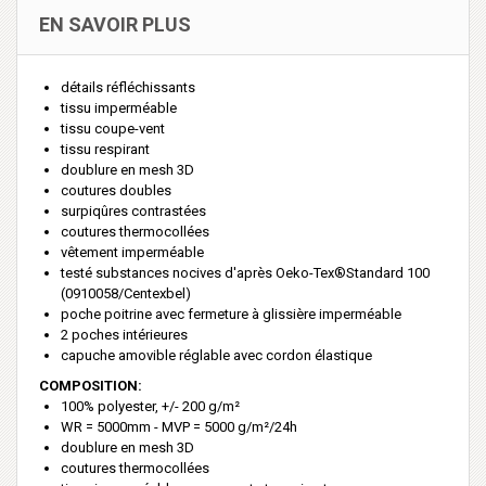
EN SAVOIR PLUS
détails réfléchissants
tissu imperméable
tissu coupe-vent
tissu respirant
doublure en mesh 3D
coutures doubles
surpiqûres contrastées
coutures thermocollées
vêtement imperméable
testé substances nocives d'après Oeko-Tex®Standard 100
(0910058/Centexbel)
poche poitrine avec fermeture à glissière imperméable
2 poches intérieures
capuche amovible réglable avec cordon élastique
COMPOSITION:
100% polyester, +/- 200 g/m²
WR = 5000mm - MVP = 5000 g/m²/24h
doublure en mesh 3D
coutures thermocollées