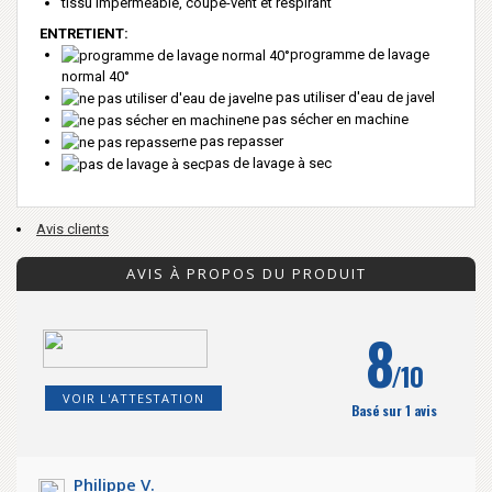
tissu imperméable, coupe-vent et respirant
ENTRETIENT:
programme de lavage
normal 40°
ne pas utiliser d'eau de javel
ne pas sécher en machine
ne pas repasser
pas de lavage à sec
Avis clients
AVIS À PROPOS DU PRODUIT
8
/10
VOIR L'ATTESTATION
Basé sur 1 avis
Philippe V.