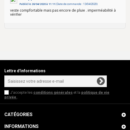
Publié le 26/04/2020 à 11:11
(Date de commande : 13/04/2020)
veste compfortable mais pas encore de pluie . imperméabilité à
vérifier
Lettre d'informations
J'accepte les
conditions générales
et la
politique de vie
privée
.
CATÉGORIES
INFORMATIONS